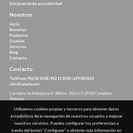
Declaración de
accesibilidad
Nosotros
Inicio
Nosotros
Productos
Ocasión
Servicios
Blog
Contacto
Contacto
Teléfono:
952 03 10 08
|
952 11 10 85
|
679 38 50 23
info@lanoria.net
Carretera de Antequera A-384 Km. 102,5 CP:29320 Campillos
(Málaga)
Utilizamos cookies propias y terceros para obtener datos
estadísticos de la navegación de nuestros usuarios y mejorar
nuestros servicios. Puedes configurar tus preferencias a
Aviso legal
través del botón “Configurar” o obtener más información en