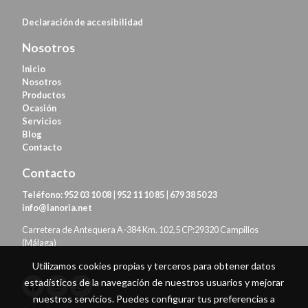
Declaración de
accesibilidad
Nosotros
Inicio
Nosotros
Productos
Ocasión
Servicios
Blog
Contacto
Contacto
Teléfono:
952 03 10 08
|
952 11 10 85
|
679 38 50 23
info@lanoria.net
Carretera de Antequera A-384 Km. 102,5 CP:29320 Campillos
(Málaga)
Utilizamos cookies propias y terceros para obtener datos
estadísticos de la navegación de nuestros usuarios y mejorar
nuestros servicios. Puedes configurar tus preferencias a