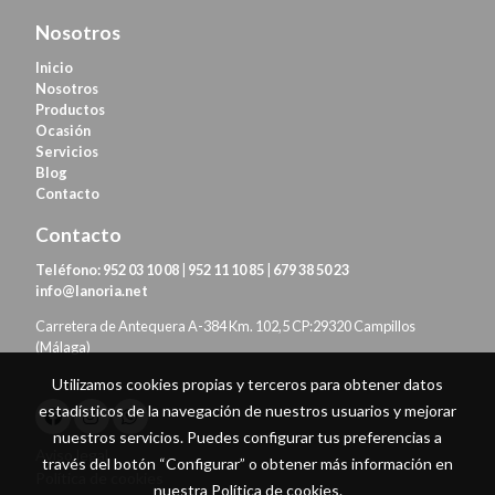
Nosotros
Inicio
Nosotros
Productos
Ocasión
Servicios
Blog
Contacto
Contacto
Teléfono:
952 03 10 08
|
952 11 10 85
|
679 38 50 23
info@lanoria.net
Carretera de Antequera A-384 Km. 102,5 CP:29320 Campillos
(Málaga)
Utilizamos cookies propias y terceros para obtener datos
estadísticos de la navegación de nuestros usuarios y mejorar
nuestros servicios. Puedes configurar tus preferencias a
Aviso legal
través del botón “Configurar” o obtener más información en
Política de cookies
nuestra
Política de cookies
.