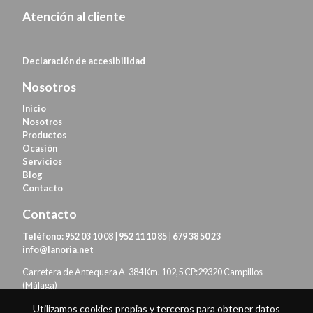
Atención al cliente
Declaración de
accesibilidad
Nosotros
Inicio
Nosotros
Productos
Ocasión
Servicios
Blog
Contacto
Contacto
Teléfono:
952 03 10 08
|
952 11 10 85
|
679 38 50 23
info@lanoria.net
Carretera de Antequera A-384 Km. 102,5 CP:29320 Campillos
(Málaga)
Utilizamos cookies propias y terceros para obtener datos