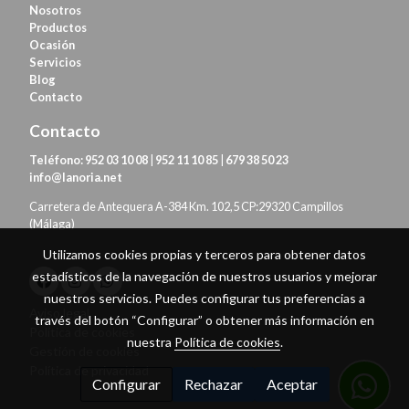
Nosotros
Productos
Ocasión
Servicios
Blog
Contacto
Contacto
Teléfono:
952 03 10 08
|
952 11 10 85
|
679 38 50 23
info@lanoria.net
Carretera de Antequera A-384 Km. 102,5 CP:29320 Campillos
(Málaga)
Utilizamos cookies propias y terceros para obtener datos
estadísticos de la navegación de nuestros usuarios y mejorar
nuestros servicios. Puedes configurar tus preferencias a
Aviso legal
través del botón “Configurar” o obtener más información en
Política de cookies
nuestra
Política de cookies
.
Gestión de cookies
Política de privacidad
Configurar
Rechazar
Aceptar