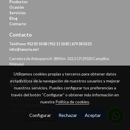
Productos
Ocasión
Servicios
Blog
Contacto
Contacto
Teléfono:
952 03 10 08
|
952 11 10 85
|
679 38 50 23
info@lanoria.net
Carretera de Antequera A-384 Km. 102,5 CP:29320 Campillos
(Málaga)
Utilizamos cookies propias y terceros para obtener datos
estadísticos de la navegación de nuestros usuarios y mejorar
nuestros servicios. Puedes configurar tus preferencias a
Aviso legal
través del botón “Configurar” o obtener más información en
Política de cookies
nuestra
Política de cookies
.
Gestión de cookies
Política de privacidad
Configurar
Rechazar
Aceptar